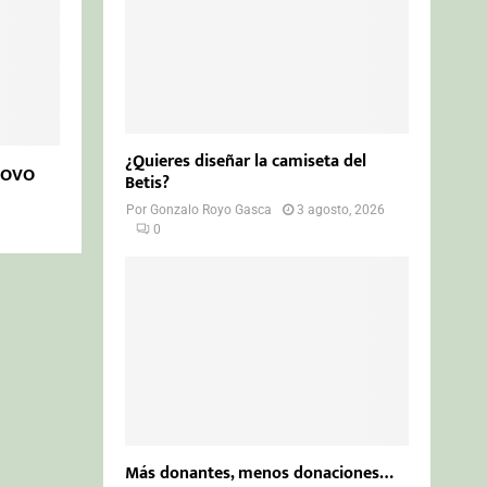
¿Quieres diseñar la camiseta del
PROVO
Betis?
Por
Gonzalo Royo Gasca
3 agosto, 2026
0
Más donantes, menos donaciones…