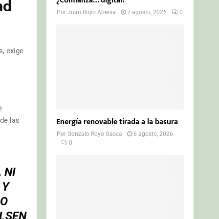
ad
¿Confianza… digital?
Por
Juan Royo Abenia
7 agosto, 2026
0
s, exige
e
Energía renovable tirada a la basura
de las
Por
Gonzalo Royo Gasca
6 agosto, 2026
0
 NI
 Y
DO
ULSEN