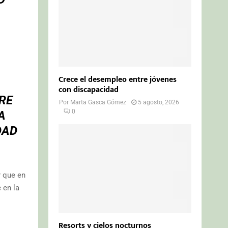
Crece el desempleo entre jóvenes
con discapacidad
RE
Por
Marta Gasca Gómez
5 agosto, 2026
0
A
DAD
 que en
 en la
Resorts y cielos nocturnos