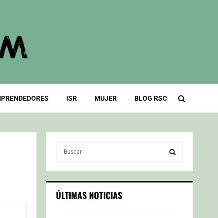
PRENDEDORES
ISR
MUJER
BLOG RSC
S
e
a
S
r
c
E
ÚLTIMAS NOTICIAS
h
f
A