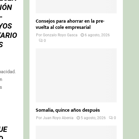
CIÓN
-
Consejos para ahorrar en la pre-
YOS
vuelta al cole empresarial
TARIO
Por
Gonzalo Royo Gasca
6 agosto, 2026
0
S
pacidad.
on
os
Somalia, quince años después
Por
Juan Royo Abenia
5 agosto, 2026
0
UE
D