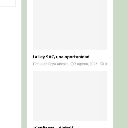
o
r
R
:
C
H
La Ley SAC, una oportunidad
Por
Juan Royo Abenia
7 agosto, 2026
0