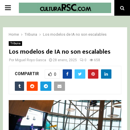
PRIMARY
MENU
Home
Tribuna
Los modelos de IA no son escalables
Tribuna
Los modelos de IA no son escalables
Por
Miguel Royo Gasca
28 enero, 2025
0
658
COMPARTIR
0