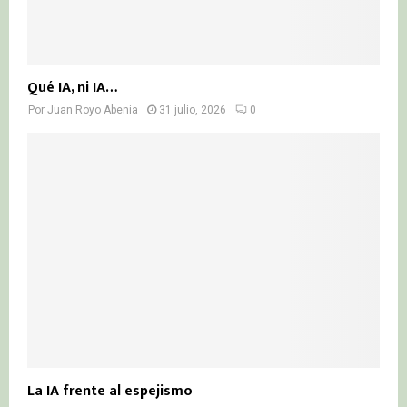
Qué IA, ni IA…
Por
Juan Royo Abenia
31 julio, 2026
0
La IA frente al espejismo