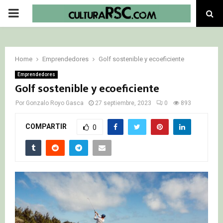
PRIMARY
MENU
Home
Emprendedores
Golf sostenible y ecoeficiente
Emprendedores
Golf sostenible y ecoeficiente
Por
Gonzalo Royo Gasca
27 septiembre, 2023
0
893
COMPARTIR
0