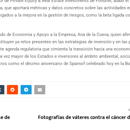
or de Private Equity & Real Estate Investments de Fonditel, alabó el
a, que aportará métricas y datos concretos sobre las actividades e
gados a la mejora en la gestión de riesgos, como la beta ligada co
stado de Economía y Apoyo a la Empresa, Ana de la Cueva, quien afi
stituyen ya retos presentes en las estrategias de inversión y en las 
nte agenda regulatoria que cimienta la transición hacia una econom
a vez mayor de los Estados e inversores al ámbito ambiental, socia
ros como el décimo aniversario de Spainsif celebrado hoy en la Bo
S
se de
Fotografías de váteres contra el cáncer 