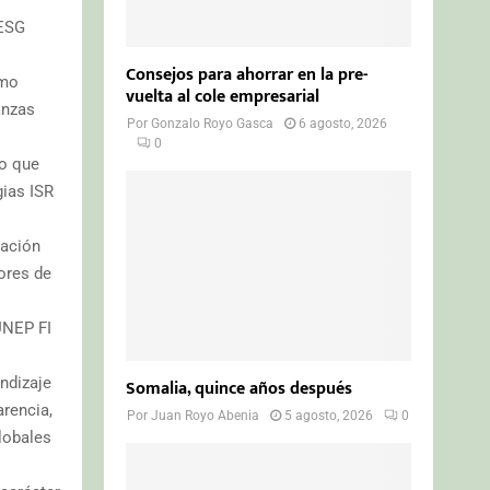
 ESG
Consejos para ahorrar en la pre-
omo
vuelta al cole empresarial
anzas
Por
Gonzalo Royo Gasca
6 agosto, 2026
0
do que
gias ISR
zación
ores de
UNEP FI
ndizaje
Somalia, quince años después
arencia,
Por
Juan Royo Abenia
5 agosto, 2026
0
lobales