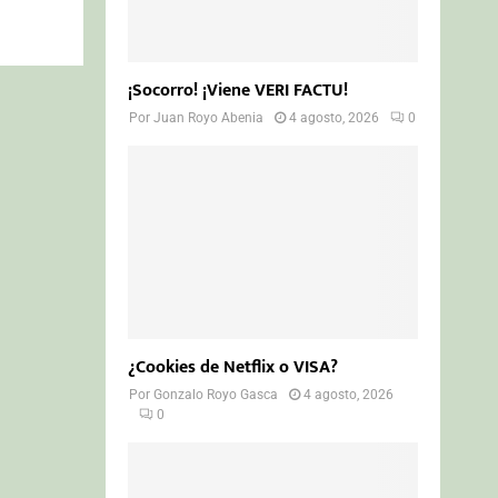
¡Socorro! ¡Viene VERI FACTU!
Por
Juan Royo Abenia
4 agosto, 2026
0
¿Cookies de Netflix o VISA?
Por
Gonzalo Royo Gasca
4 agosto, 2026
0