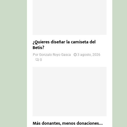
¿Quieres diseñar la camiseta del
Betis?
Por
Gonzalo Royo Gasca
3 agosto, 2026
0
Más donantes, menos donaciones…