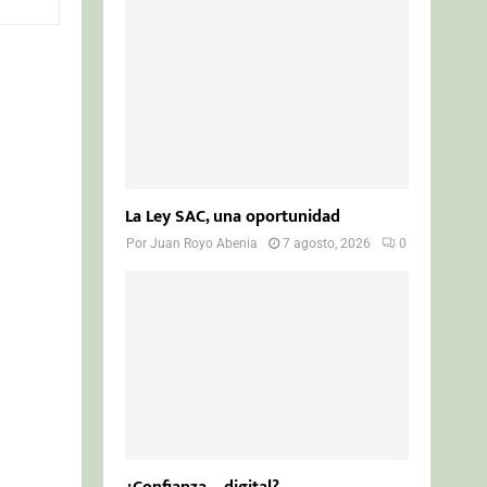
o
r
R
:
C
H
La Ley SAC, una oportunidad
Por
Juan Royo Abenia
7 agosto, 2026
0