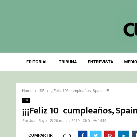
EDITORIAL
TRIBUNA
ENTREVISTA
MEDIO
Home
ISR
¡¡¡Feliz 10º cumpleaños, Spainsif!!
ISR
¡¡¡Feliz 10º cumpleaños, Spain
Por
Juan Royo
20 marzo, 2019
0
1449
COMPARTIR
0