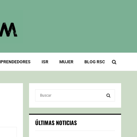
PRENDEDORES
ISR
MUJER
BLOG RSC
S
e
a
S
r
c
E
ÚLTIMAS NOTICIAS
h
f
A