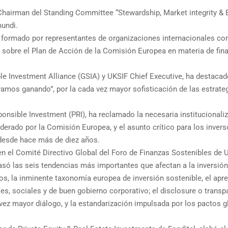
e-Chairman del Standing Committee “Stewardship, Market integrity &
undi.
nal formado por representantes de organizaciones internacionales c
 sobre el Plan de Acción de la Comisión Europea en materia de fin
le Investment Alliance (GSIA) y UKSIF Chief Executive, ha destaca
“vamos ganando”, por la cada vez mayor sofisticación de las estrate
ponsible Investment (PRI), ha reclamado la necesaria institucionali
derado por la Comisión Europea, y el asunto crítico para los invers
s desde hace más de diez años.
en el Comité Directivo Global del Foro de Finanzas Sostenibles de 
só las seis tendencias más importantes que afectan a la inversión
os, la inminente taxonomía europea de inversión sostenible, el apre
, sociales y de buen gobierno corporativo; el disclosure o transp
 vez mayor diálogo, y la estandarización impulsada por los pactos g