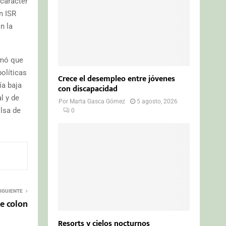
 carácter
n ISR
n la
rmó que
políticas
Crece el desempleo entre jóvenes
ía baja
con discapacidad
l y de
Por
Marta Gasca Gómez
5 agosto, 2026
lsa de
0
IGUIENTE
de colon
Resorts y cielos nocturnos