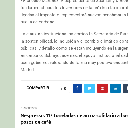
• Francesc Martínez. Vicepresidente de Spainsif y Direct
fundamental para los inversores de la próxima taxonomí
ligadas al impacto e implementará nuevos benchmarks li
huella de carbono.
La clausura institucional ha corrido la Secretaria de E
la sostenibilidad, la inclusión y el cambio climático con
públicas, y detalló cómo se están incluyendo en la urge
en carbono. Subrayó, además, el apoyo institucional cad
buen gobierno, valorando de forma muy positiva encuent
Madrid.
COMPARTIR
0
ANTERIOR
Nespresso: 117 toneladas de arroz solidario a ba
posos de café