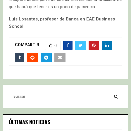
que habrá que tener es un poco de paciencia.
Luis Losantos, profesor de Banca en EAE Business
School
COMPARTIR
0
S
e
a
S
r
c
E
ÚLTIMAS NOTICIAS
h
f