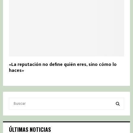
«La reputación no define quién eres, sino cómo lo
haces»
S
e
a
S
r
c
E
ÚLTIMAS NOTICIAS
h