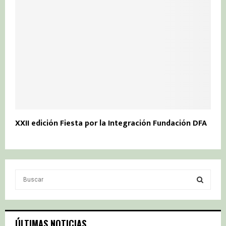
XXII edición Fiesta por la Integración Fundación DFA
S
e
a
S
r
c
E
ÚLTIMAS NOTICIAS