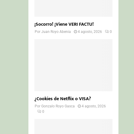
¡Socorro! ¡Viene VERI FACTU!
Por
Juan Royo Abenia
4 agosto, 2026
0
¿Cookies de Netflix o VISA?
Por
Gonzalo Royo Gasca
4 agosto, 2026
0