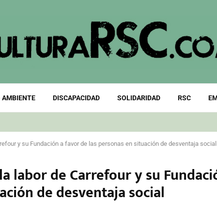
 AMBIENTE
DISCAPACIDAD
SOLIDARIDAD
RSC
EM
arrefour y su Fundación a favor de las personas en situación de desventaja social
 la labor de Carrefour y su Fundaci
uación de desventaja social