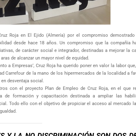
Cruz Roja en El Ejido (Almería) por el compromiso demostrado
abilidad desde hace 18 años. Un compromiso que la compañía h
ativas, de carácter social e integrador, destinadas a mejorar la c
 aras de alcanzar un mayor nivel de equidad.
to a Empresas’, Cruz Roja ha querido poner en valor la labor que,
d Carrefour de la mano de los hipermercados de la localidad a fav
 en desventaja social.
ros con el proyecto Plan de Empleo de Cruz Roja, en el que re
a de formación y capacitación destinada a ampliar las habil
al. Todo ello con el objetivo de propiciar el acceso al mercado l
igualdad.
S Y LA NO DISCRIMINACIÓN SON DOS D