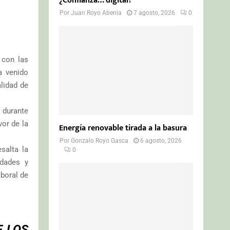
¿Confianza… digital?
Por
Juan Royo Abenia
7 agosto, 2026
0
 con las
a venido
alidad de
 durante
or de la
Energía renovable tirada a la basura
Por
Gonzalo Royo Gasca
6 agosto, 2026
salta la
0
idades y
aboral de
E LOS