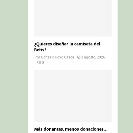
¿Quieres diseñar la camiseta del
Betis?
Por
Gonzalo Royo Gasca
3 agosto, 2026
0
Más donantes, menos donaciones…