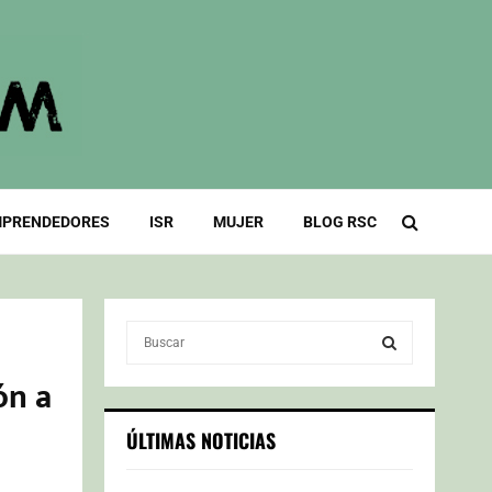
PRENDEDORES
ISR
MUJER
BLOG RSC
S
e
a
ón a
S
r
c
E
ÚLTIMAS NOTICIAS
h
f
A