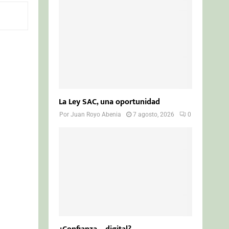
o
r
R
:
C
H
La Ley SAC, una oportunidad
Por
Juan Royo Abenia
7 agosto, 2026
0