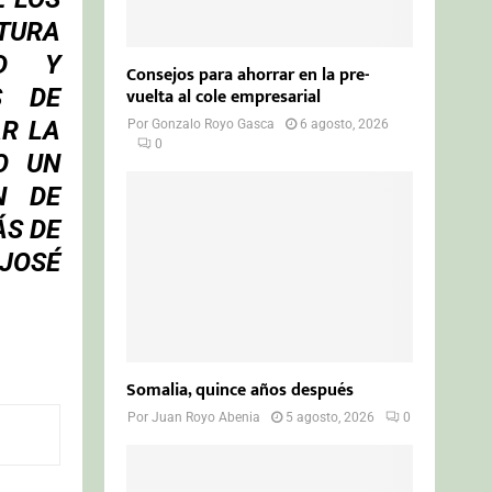
TURA
AD Y
Consejos para ahorrar en la pre-
S DE
vuelta al cole empresarial
AR LA
Por
Gonzalo Royo Gasca
6 agosto, 2026
0
O UN
N DE
ÁS DE
 JOSÉ
Somalia, quince años después
Por
Juan Royo Abenia
5 agosto, 2026
0