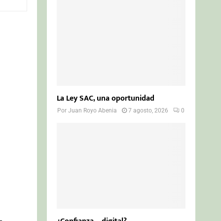
o
r
R
:
C
H
La Ley SAC, una oportunidad
Por
Juan Royo Abenia
7 agosto, 2026
0