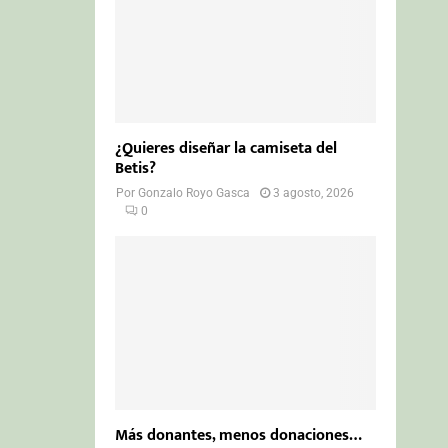
¿Quieres diseñar la camiseta del
Betis?
Por
Gonzalo Royo Gasca
3 agosto, 2026
0
Más donantes, menos donaciones…