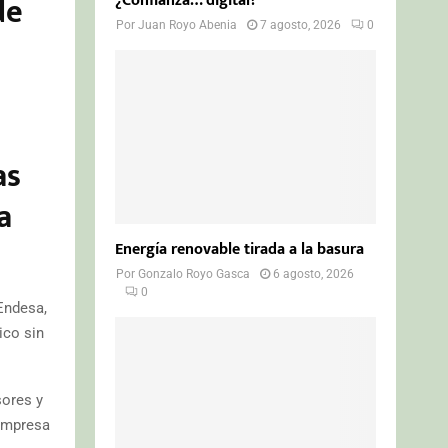
de
¿Confianza… digital?
Por
Juan Royo Abenia
7 agosto, 2026
0
as
a
Energía renovable tirada a la basura
Por
Gonzalo Royo Gasca
6 agosto, 2026
0
Endesa,
ico sin
sores y
 empresa