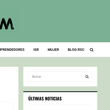
PRENDEDORES
ISR
MUJER
BLOG RSC
S
e
a
S
r
c
E
ÚLTIMAS NOTICIAS
h
f
A