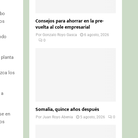
abo
Consejos para ahorrar en la pre-
los
vuelta al cole empresarial
Por
Gonzalo Royo Gasca
6 agosto, 2026
todo
0
 planta
uzca los
 a
Somalia, quince años después
se en
Por
Juan Royo Abenia
5 agosto, 2026
0
cos