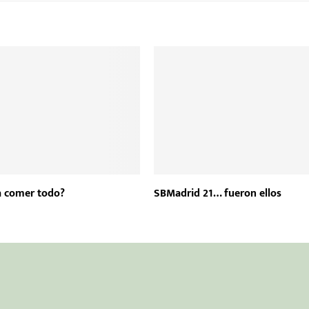
 a comer todo?
SBMadrid 21… fueron ellos