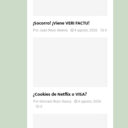
¡Socorro! ¡Viene VERI FACTU!
Por
Juan Royo Abenia
4 agosto, 2026
0
¿Cookies de Netflix o VISA?
Por
Gonzalo Royo Gasca
4 agosto, 2026
0