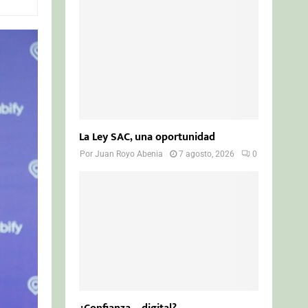
o
r
R
:
C
H
La Ley SAC, una oportunidad
Por
Juan Royo Abenia
7 agosto, 2026
0