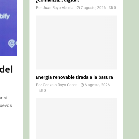
¿Confianza… digital?
Por
Juan Royo Abenia
7 agosto, 2026
0
del
Energía renovable tirada a la basura
Por
Gonzalo Royo Gasca
6 agosto, 2026
0
r si
nuevos