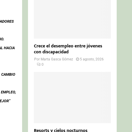
TADORES
NO.
Crece el desempleo entre jóvenes
AL HACIA
con discapacidad
Por
Marta Gasca Gómez
5 agosto, 2026
0
L CAMBIO
 EMPLEO,
EJOR”
Resorts y cielos nocturnos