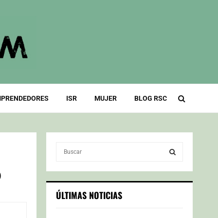
PRENDEDORES
ISR
MUJER
BLOG RSC
S
e
a
0
S
r
c
E
ÚLTIMAS NOTICIAS
h
f
A