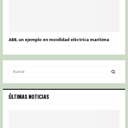
ABB, un ejemplo en movilidad eléctrica marítima
S
e
a
S
r
c
E
ÚLTIMAS NOTICIAS
h
f
A
o
r
R
: