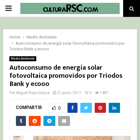
PRIMARY
MENU
Home
Medio Ambiente
Autoconsumo de energía solar fotovoltaica promovidos por
Triodos Bank y ecooo
Medio Ambiente
Autoconsumo de energía solar
fotovoltaica promovidos por Triodos
Bank y ecooo
Por
Miguel Royo Gasca
21 junio, 2017
0
1487
COMPARTIR
0