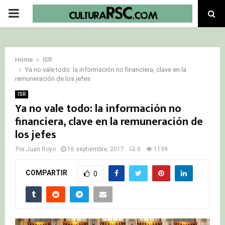
PRIMARY
MENU
Home
ISR
Ya no vale todo: la información no financiera, clave en la
remuneración de los jefes
ISR
Ya no vale todo: la información no
financiera, clave en la remuneración de
los jefes
Por
Juan Royo
16 septiembre, 2017
0
1199
COMPARTIR
0