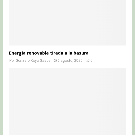
Energía renovable tirada a la basura
Por
Gonzalo Royo Gasca
6 agosto, 2026
0