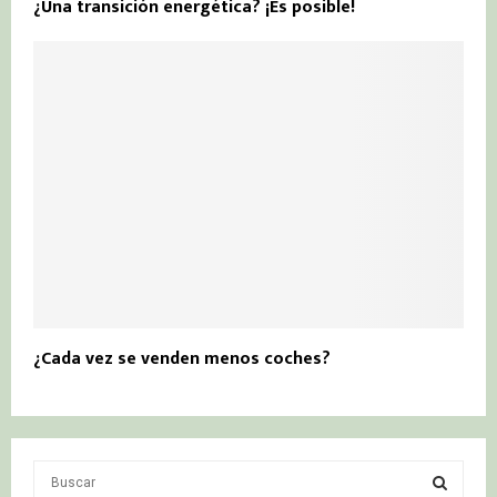
¿Una transición energética? ¡Es posible!
¿Cada vez se venden menos coches?
S
e