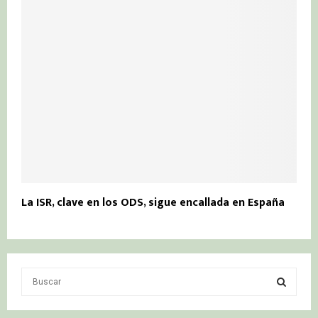
La ISR, clave en los ODS, sigue encallada en España
S
e
a
S