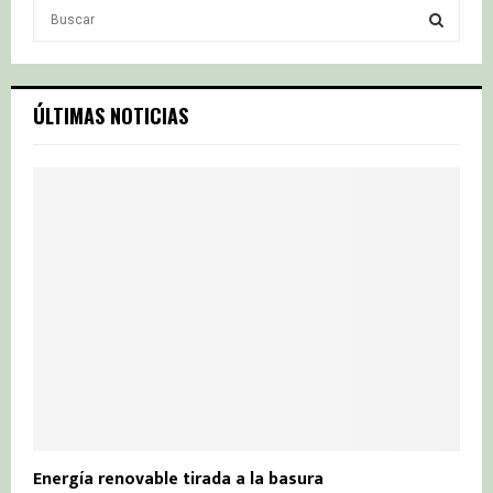
S
e
a
S
r
c
E
ÚLTIMAS NOTICIAS
h
f
A
o
r
R
:
C
H
Energía renovable tirada a la basura