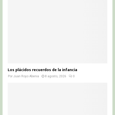
r
R
:
C
H
Los plácidos recuerdos de la infancia
Por
Juan Royo Abenia
8 agosto, 2026
0