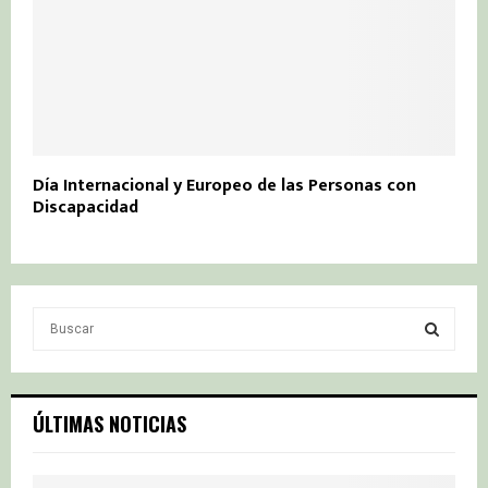
Día Internacional y Europeo de las Personas con
Discapacidad
S
e
a
S
r
c
E
ÚLTIMAS NOTICIAS
h
f
A
o