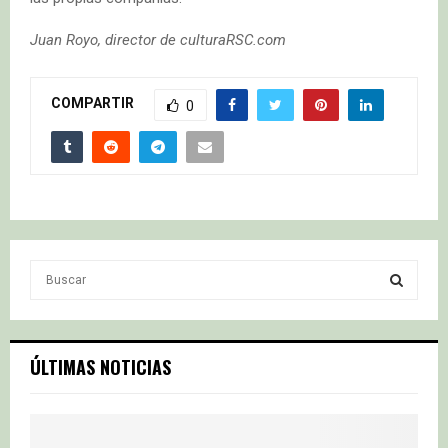
Juan Royo, director de culturaRSC.com
COMPARTIR
0
S
e
a
S
r
c
E
ÚLTIMAS NOTICIAS
h
f
A
o
r
R