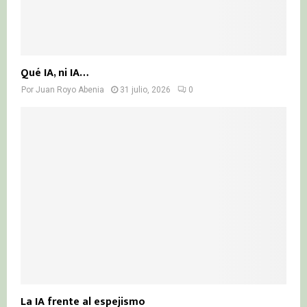
Qué IA, ni IA…
Por
Juan Royo Abenia
31 julio, 2026
0
La IA frente al espejismo