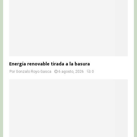
Energía renovable tirada a la basura
Por
Gonzalo Royo Gasca
6 agosto, 2026
0