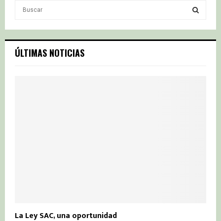
S
e
a
S
r
c
E
ÚLTIMAS NOTICIAS
h
f
A
o
r
R
:
C
H
La Ley SAC, una oportunidad