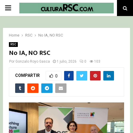
PRIMARY
MENU
Home
RSC
No IA, NO RSC
RSC
No IA, NO RSC
Por
Gonzalo Royo Gasca
1 julio, 2026
0
103
COMPARTIR
0