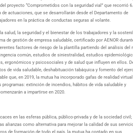
és del proyecto “Comprometidos con la seguridad vial” que recorrió 
an de actuaciones, que se desarrollarán desde el Departamento de
ajadores en la práctica de conductas seguras al volante.
salud, la seguridad y el bienestar de los trabajadores y la sosteni
ma de gestión de empresa saludable, certificado por AENOR durant
ferentes factores de riesgo de la plantilla partiendo del análisis de
ingencia común, estudios de siniestralidad, estudios epidemiológic
os, ergonómicos y psicosociales y de salud que influyen en ellos. D
s de vida saludable, deshabituación tabáquica y fomento del ejer
ble que, en 2019, la mutua ha incorporado gafas de realidad virtual
es programas: extinción de incendios, hábitos de vida saludable y
 comenzarán a impartirse en 2020.
ces en las esferas pública, público-privada y de la sociedad civil;
s alianzas como alternativa para mejorar la calidad de sus servici
tros de formación de todo el país, la mutua ha contado en sus