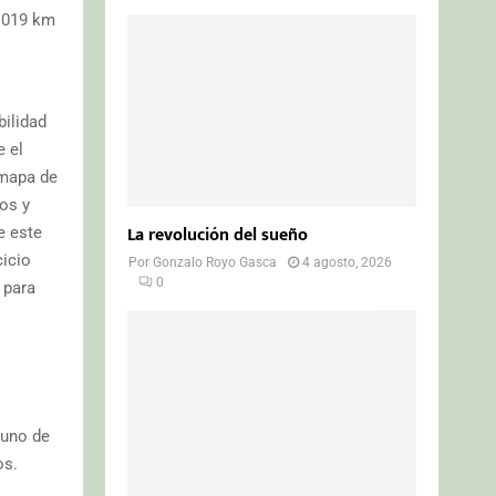
6.019 km
bilidad
e el
l mapa de
os y
La revolución del sueño
e este
cicio
Por
Gonzalo Royo Gasca
4 agosto, 2026
0
 para
 uno de
os.