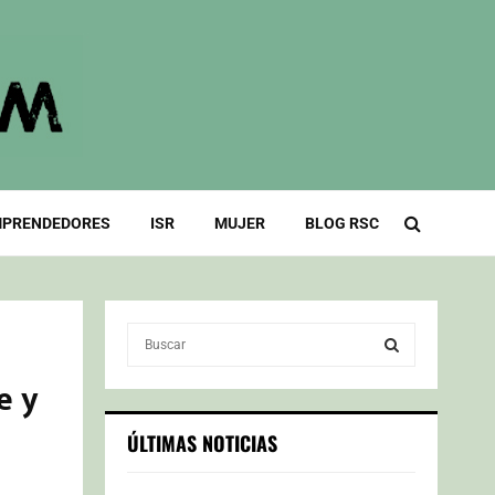
PRENDEDORES
ISR
MUJER
BLOG RSC
S
e
a
e y
S
r
c
E
ÚLTIMAS NOTICIAS
h
f
A