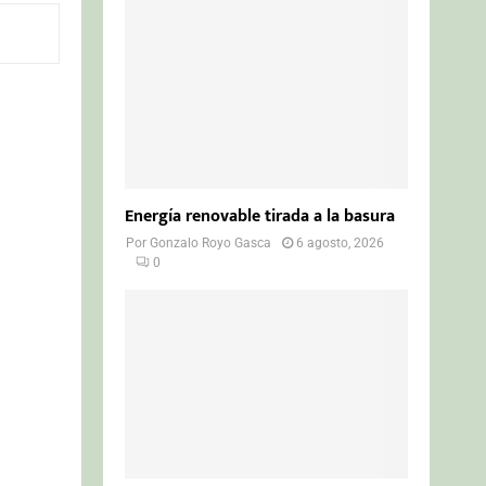
o
r
R
:
C
H
Energía renovable tirada a la basura
Por
Gonzalo Royo Gasca
6 agosto, 2026
0