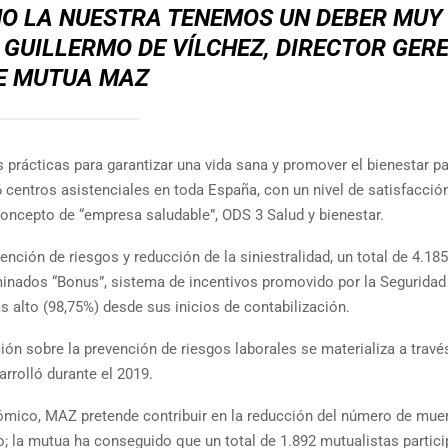
O LA NUESTRA TENEMOS UN DEBER MUY
GUILLERMO DE VÍLCHEZ, DIRECTOR GER
E MUTUA MAZ
rácticas para garantizar una vida sana y promover el bienestar p
centros asistenciales en toda España, con un nivel de satisfacción
oncepto de “empresa saludable”, ODS 3 Salud y bienestar.
nción de riesgos y reducción de la siniestralidad, un total de 4.185
inados “Bonus”, sistema de incentivos promovido por la Seguridad 
 alto (98,75%) desde sus inicios de contabilización.
ción sobre la prevención de riesgos laborales se materializa a travé
rrolló durante el 2019.
ómico, MAZ pretende contribuir en la reducción del número de muer
; la mutua ha conseguido que un total de 1.892 mutualistas partici