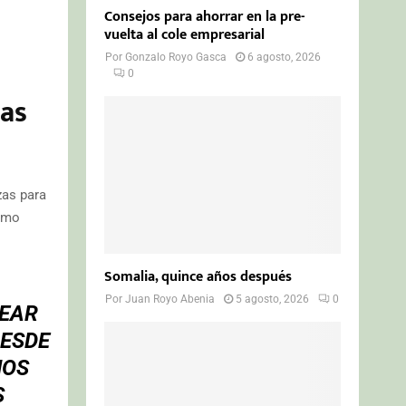
Consejos para ahorrar en la pre-
vuelta al cole empresarial
Por
Gonzalo Royo Gasca
6 agosto, 2026
0
sas
zas para
como
Somalia, quince años después
Por
Juan Royo Abenia
5 agosto, 2026
0
REAR
DESDE
NOS
S