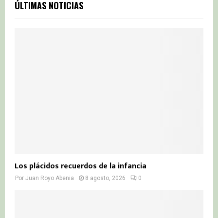
E
ÚLTIMAS NOTICIAS
h
f
A
o
r
R
:
C
H
Los plácidos recuerdos de la infancia
Por
Juan Royo Abenia
8 agosto, 2026
0