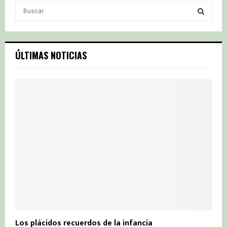
S
e
a
S
r
c
E
ÚLTIMAS NOTICIAS
h
f
A
o
r
R
:
C
H
Los plácidos recuerdos de la infancia