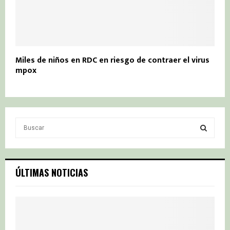
Miles de niños en RDC en riesgo de contraer el virus
mpox
S
e
a
S
r
c
E
ÚLTIMAS NOTICIAS
h
f
A
o
r
R
: