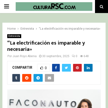
PRIMARY
MENU
Home
Entrevista
“La electrificación es imparable y necesaria»
Entrevista
“La electrificación es imparable y
necesaria»
Por
Juan Royo Abenia
30 septiembre, 2025
0
648
COMPARTIR
0