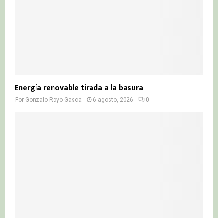
Energía renovable tirada a la basura
Por
Gonzalo Royo Gasca
6 agosto, 2026
0