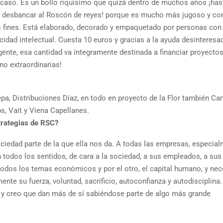
 caso. Es un bollo riquísimo que quizá dentro de muchos años ¡has
 desbancar al Roscón de reyes! porque es mucho más jugoso y co
 fines. Está elaborado, decorado y empaquetado por personas con
cidad intelectual. Cuesta 10 euros y gracias a la ayuda desinteresa
ente, esa cantidad va íntegramente destinada a financiar proyectos
no extraordinarias!
epa, Distribuciones Díaz, en todo en proyecto de la Flor también Ca
ps, Vait y Viena Capellanes.
trategias de RSC?
iedad parte de la que ella nos da. A todas las empresas, especial
 todos los sentidos, de cara a la sociedad, a sus empleados, a sus
 todos los temas económicos y por el otro, el capital humano, y nec
te su fuerza, voluntad, sacrificio, autoconfianza y autodisciplina.
 y creo que dan más de sí sabiéndose parte de algo más grande