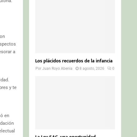
utona.
o
r
R
:
C
H
con
aspectos
esorar a
Los plácidos recuerdos de la infancia
Por
Juan Royo Abenia
8 agosto, 2026
0
idad.
res y te
ió en
ndación
electual