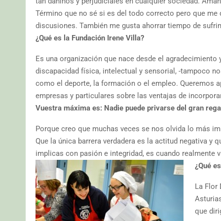
tan dañinos y perjudiciales en cualquier sociedad. Amant
Término que no sé si es del todo correcto pero que me d
discusiones. También me gusta ahorrar tiempo de sufrimi
¿Qué es la Fundación Irene Villa?
Es una organización que nace desde el agradecimiento y
discapacidad física, intelectual y sensorial, -tampoco 
como el deporte, la formación o el empleo. Queremos apo
empresas y particulares sobre las ventajas de incorpora
Vuestra máxima es: Nadie puede privarse del gran regal
Porque creo que muchas veces se nos olvida lo más impor
Que la única barrera verdadera es la actitud negativa y
implicas con pasión e integridad, es cuando realmente v
¿Qué es
La Flor
Asturias
que dir