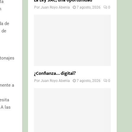
La Ley SAC, una oportunidad
ta
Por
Juan Royo Abenia
7 agosto, 2026
0
n
da de
 de
rtonajes
¿Confianza… digital?
Por
Juan Royo Abenia
7 agosto, 2026
0
mente a
esita
 A las