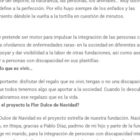
e del deporte, la naturaleza, las personas, los animales… Muy disfr
efine a la perfección. Por ello huyo siempre de los enfados y las
ento dándole la vuelta a la tortilla en cuestión de minutos.
 pretende ser motor para impulsar la integración de las personas 
nos olvidamos de enfermedades raras- en la sociedad en diferentes 
yar y dar visibilidad a la labor de otras fundaciones, así como as
r a personas con discapacidad en sus plantillas.
o que es vivir…
tante: disfrutar del regalo que es vivir, tengas o no una discapac
 que todos tenemos algo que aportar a la sociedad. Cuando lo descub
aloramos ese regalazo que es la vida.
 el proyecto
la Flor Dulce
de Navidad?
 Dulce de Navidad es el proyecto estrella de nuestra fundación. Nac
, en Ittepa, gracias a Pablo Díaz, padrino de mi hijo y parte de la fu
ige mi marido, para la integración de personas con discapacidad int