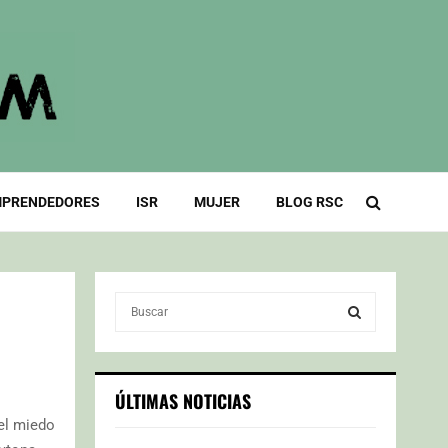
PRENDEDORES
ISR
MUJER
BLOG RSC
S
e
a
S
r
c
E
ÚLTIMAS NOTICIAS
h
 el miedo
f
A