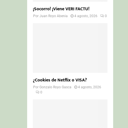
¡Socorro! ¡Viene VERI FACTU!
Por
Juan Royo Abenia
4 agosto, 2026
0
¿Cookies de Netflix o VISA?
Por
Gonzalo Royo Gasca
4 agosto, 2026
0