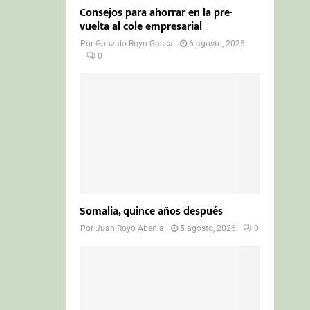
Consejos para ahorrar en la pre-
vuelta al cole empresarial
Por
Gonzalo Royo Gasca
6 agosto, 2026
0
Somalia, quince años después
Por
Juan Royo Abenia
5 agosto, 2026
0