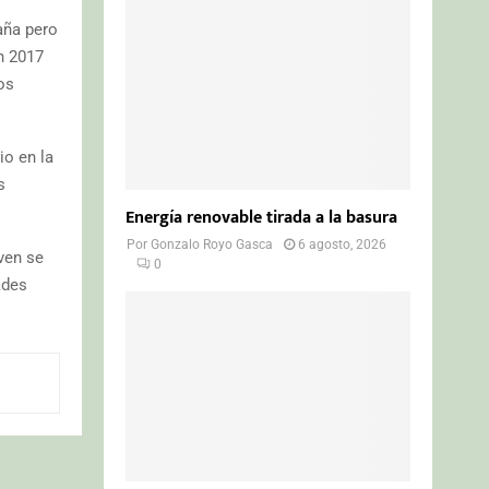
o
r
R
aña pero
:
n 2017
C
os
H
io en la
s
Energía renovable tirada a la basura
Por
Gonzalo Royo Gasca
6 agosto, 2026
ven se
0
ades