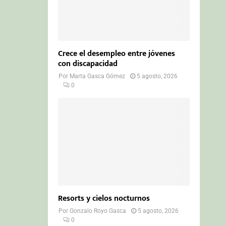
Crece el desempleo entre jóvenes
con discapacidad
Por
Marta Gasca Gómez
5 agosto, 2026
0
Resorts y cielos nocturnos
Por
Gonzalo Royo Gasca
5 agosto, 2026
0