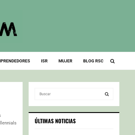
PRENDEDORES
ISR
MUJER
BLOG RSC
S
e
a
S
r
s
c
E
ÚLTIMAS NOTICIAS
llennials
h
f
A