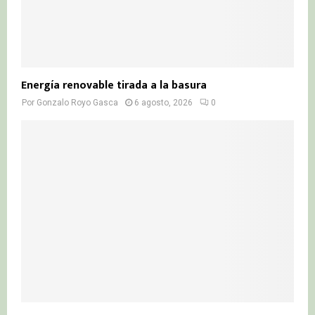
Energía renovable tirada a la basura
Por
Gonzalo Royo Gasca
6 agosto, 2026
0