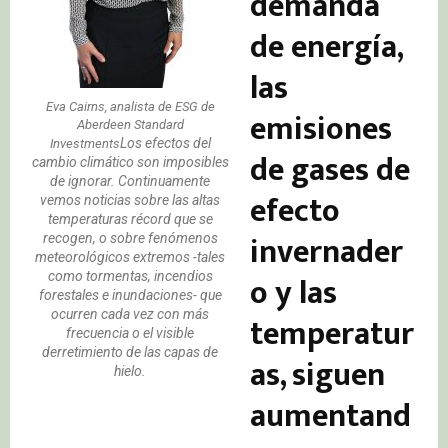
demanda
de energía,
las
Eva Cairns, analista de ESG de
emisiones
Aberdeen Standard
Los efectos del
Investments
de gases de
cambio climático son imposibles
de ignorar. Continuamente
efecto
vemos noticias sobre las altas
temperaturas récord que se
invernader
recogen, o sobre fenómenos
meteorológicos extremos -tales
o y las
como tormentas, incendios
forestales e inundaciones- que
ocurren cada vez con más
temperatur
frecuencia o el visible
derretimiento de las capas de
as, siguen
hielo.
aumentand