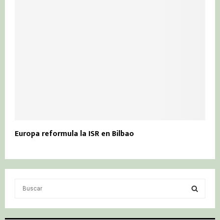
Europa reformula la ISR en Bilbao
S
e
a
S
r