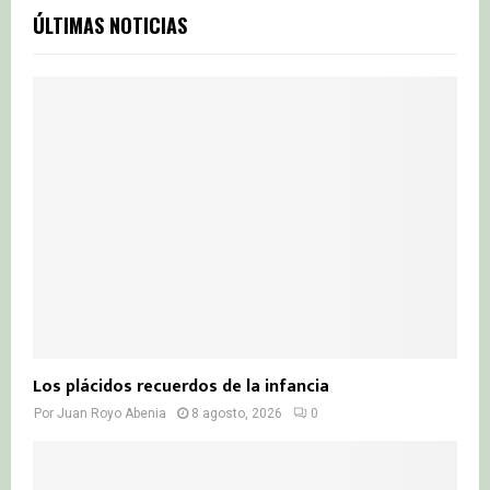
c
E
ÚLTIMAS NOTICIAS
h
f
A
o
r
R
:
C
H
Los plácidos recuerdos de la infancia
Por
Juan Royo Abenia
8 agosto, 2026
0