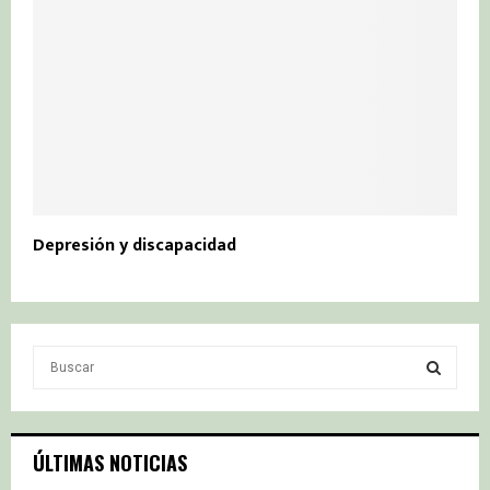
Depresión y discapacidad
S
e
a
S
r
c
E
ÚLTIMAS NOTICIAS
h