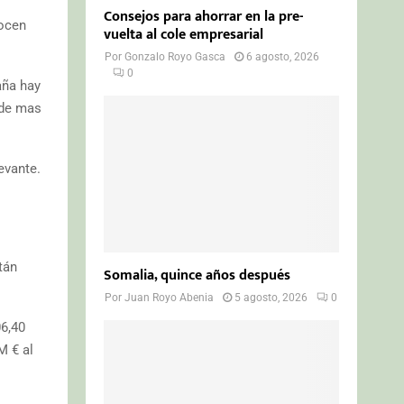
Consejos para ahorrar en la pre-
nocen
vuelta al cole empresarial
Por
Gonzalo Royo Gasca
6 agosto, 2026
0
aña hay
 de mas
evante.
tán
Somalia, quince años después
Por
Juan Royo Abenia
5 agosto, 2026
0
06,40
M € al