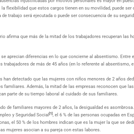
s ausencias injustificadas por motivos personales es mayor en pues
 la flexibilidad que estos cargos tienen en su movilidad, puede ser
a de trabajo será ejecutada o puede ser consecuencia de su segurid
ario afirma que más de la mitad de los trabajadores recuperan las h
se aprecian diferencias en lo que concierne al absentismo. Entre e
os trabajadores de más de 45 años (en lo referente al absentismo, 
esas han detectado que las mujeres con niños menores de 2 años de
es familiares. Además, la mitad de las empresas reconocen que las
n parte de su tiempo laboral al cuidado de sus familiares.
idado de familiares mayores de 2 años, la desigualdad es asombros
[1]
Empleo y Seguridad Social
, el 6 % de las personas ocupadas en Es
nas, el 50 % de los hombres indican que es la mujer la que se dedi
las mujeres asocian a su pareja con estas labores.