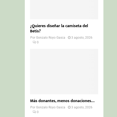
¿Quieres diseñar la camiseta del
Betis?
Por
Gonzalo Royo Gasca
3 agosto, 2026
0
Más donantes, menos donaciones…
Por
Gonzalo Royo Gasca
3 agosto, 2026
0