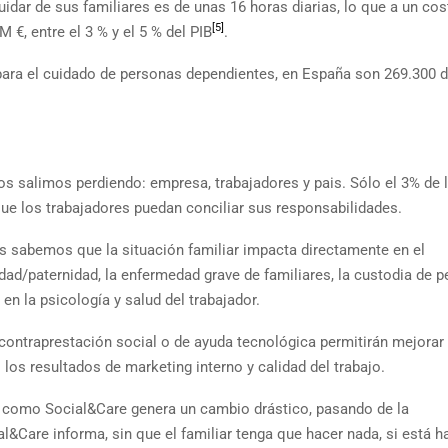
idar de sus familiares es de unas 16 horas diarias, lo que a un cos
[5]
 €, entre el 3 % y el 5 % del PIB
.
para el cuidado de personas dependientes, en España son 269.300 d
dos salimos perdiendo: empresa, trabajadores y pais. Sólo el 3% de 
 que los trabajadores puedan conciliar sus responsabilidades.
as sabemos que la situación familiar impacta directamente en el
ad/paternidad, la enfermedad grave de familiares, la custodia de 
n la psicología y salud del trabajador.
de contraprestación social o de ayuda tecnológica permitirán mejorar
los resultados de marketing interno y calidad del trabajo.
a como Social&Care genera un cambio drástico, pasando de la
l&Care informa, sin que el familiar tenga que hacer nada, si está 