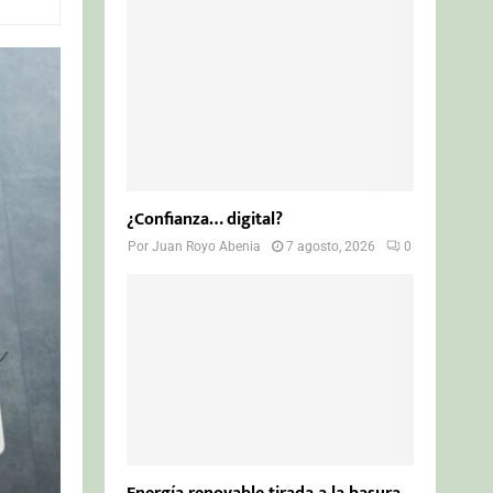
o
r
R
:
C
H
¿Confianza… digital?
Por
Juan Royo Abenia
7 agosto, 2026
0