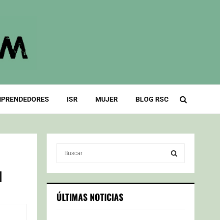
PRENDEDORES
ISR
MUJER
BLOG RSC
S
e
a
d
S
r
c
E
ÚLTIMAS NOTICIAS
h
f
A