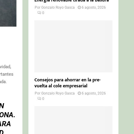
Energía renovable tirada a la basura
Por
Gonzalo Royo Gasca
6 agosto, 2026
0
vidad,
rtantes
Consejos para ahorrar en la pre-
ada.
vuelta al cole empresarial
Por
Gonzalo Royo Gasca
6 agosto, 2026
0
UN
ONA.
ARA
D