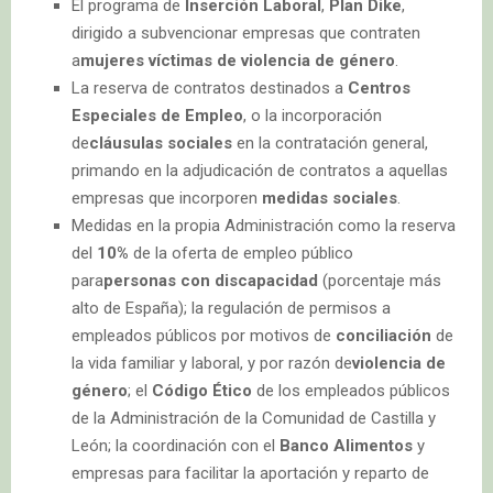
El programa de
Inserción Laboral
,
Plan Dike
,
dirigido a subvencionar empresas que contraten
a
mujeres víctimas de violencia de género
.
La reserva de contratos destinados a
Centros
Especiales de Empleo
, o la incorporación
de
cláusulas sociales
en la contratación general,
primando en la adjudicación de contratos a aquellas
empresas que incorporen
medidas sociales
.
Medidas en la propia Administración como la reserva
del
10%
de la oferta de empleo público
para
personas con discapacidad
(porcentaje más
alto de España); la regulación de permisos a
empleados públicos por motivos de
conciliación
de
la vida familiar y laboral, y por razón de
violencia de
género
; el
Código Ético
de los empleados públicos
de la Administración de la Comunidad de Castilla y
León; la coordinación con el
Banco Alimentos
y
empresas para facilitar la aportación y reparto de