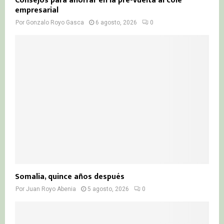
Consejos para ahorrar en la pre-vuelta al cole
empresarial
Por
Gonzalo Royo Gasca
6 agosto, 2026
0
Somalia, quince años después
Por
Juan Royo Abenia
5 agosto, 2026
0