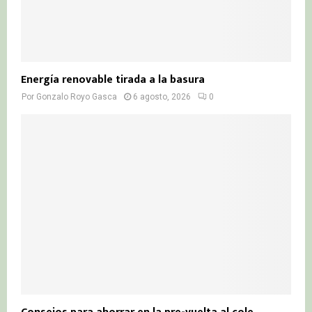
Energía renovable tirada a la basura
Por
Gonzalo Royo Gasca
6 agosto, 2026
0