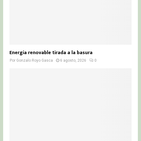
Energía renovable tirada a la basura
Por
Gonzalo Royo Gasca
6 agosto, 2026
0