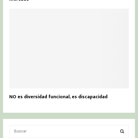
NO es diversidad funcional, es discapacidad
S
e