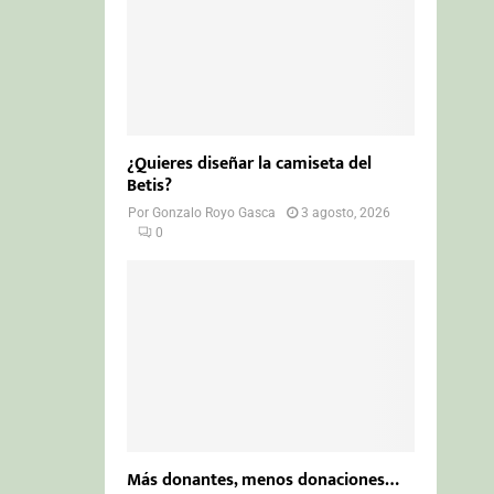
¿Quieres diseñar la camiseta del
Betis?
Por
Gonzalo Royo Gasca
3 agosto, 2026
0
Más donantes, menos donaciones…