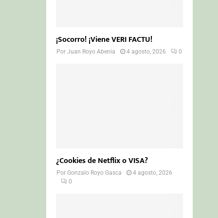
¡Socorro! ¡Viene VERI FACTU!
Por
Juan Royo Abenia
4 agosto, 2026
0
¿Cookies de Netflix o VISA?
Por
Gonzalo Royo Gasca
4 agosto, 2026
0