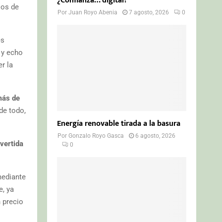
¿Confianza… digital?
ios de
Por
Juan Royo Abenia
7 agosto, 2026
0
es
 y echo
r la
más de
de todo,
Energía renovable tirada a la basura
Por
Gonzalo Royo Gasca
6 agosto, 2026
vertida
0
mediante
, ya
 precio