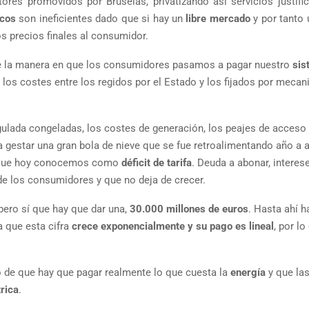
ores promovidos por Bruselas, privatizando así servicios justifi
icos
son ineficientes dado que si hay un
libre mercado
y por tanto
s precios finales al consumidor.
e la manera en que los consumidores pasamos a pagar nuestro
sis
 los costes entre los regidos por el Estado y los fijados por meca
egulada congeladas, los costes de generación, los peajes de acceso
gestar una gran bola de nieve que se fue retroalimentando año a 
ue hoy conocemos como
déficit de tarifa
. Deuda a abonar, interes
de los consumidores y que no deja de crecer.
pero sí que hay que dar una,
30.000 millones de euros
. Hasta ahí h
a que esta cifra
crece exponencialmente y su pago es lineal
, por lo
o de que hay que pagar realmente lo que cuesta la
energía
y que la
trica
.