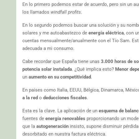
En lo primero podemos estar de acuerdo, pero sin un au
los llamados
windfall profits
.
En lo segundo podemos buscar una solución y su nomb
solares y me autoabastezco de
energía eléctrica
, con u
cuentas mensualmente/anualmente con el Tío Sam. Estas
adecuada a mi consumo.
Cabe recordar que España tiene unas
3.000 horas de sol
potencia solar instalada
. ¿Qué implica esto?
Menor depen
un
aumento en su competitividad
.
En países como Italia, EEUU, Bélgica, Dinamarca, Méxic
a la red
o
deducciones fiscales
.
Esta es la clave. La aplicación de un
esquema de balance
fuentes de
energía renovables
proporcionando un mode
que la
autogeneración
insisto, supone disminuir pérdida
desorbitado en nuestra factura eléctrica.