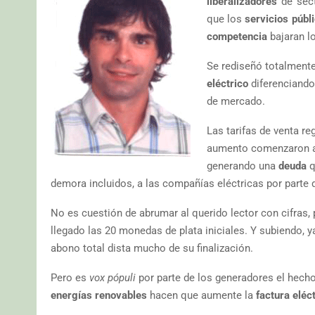
liberalizadores
de sect
que los
servicios públ
competencia
bajaran lo
Se rediseñó totalment
eléctrico
diferenciando
de mercado.
Las tarifas de venta r
aumento comenzaron a 
generando una
deuda
q
demora incluidos, a las compañías eléctricas por parte 
No es cuestión de abrumar al querido lector con cifras, 
llegado las 20 monedas de plata iniciales. Y subiendo, y
abono total dista mucho de su finalización.
Pero es
vox pópuli
por parte de los generadores el hech
energías renovables
hacen que aumente la
factura eléc