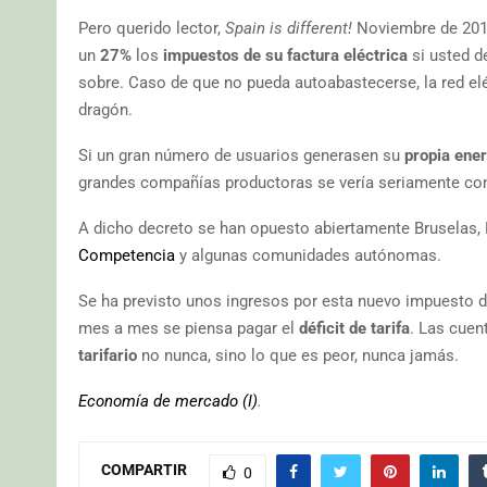
Pero querido lector,
Spain is different!
Noviembre de 201
un
27%
los
impuestos de su factura eléctrica
si usted de
sobre. Caso de que no pueda autoabastecerse, la red el
dragón.
Si un gran número de usuarios generasen su
propia ene
grandes compañías productoras se vería seriamente c
A dicho decreto se han opuesto abiertamente Bruselas,
Competencia
y algunas comunidades autónomas.
Se ha previsto unos ingresos por esta nuevo impuesto 
mes a mes se piensa pagar el
déficit de tarifa
. Las cuen
tarifario
no nunca, sino lo que es peor, nunca jamás.
Economía de mercado (I)
.
COMPARTIR
0