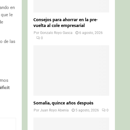
ando en
 que le
Consejos para ahorrar en la pre-
de
vuelta al cole empresarial
Por
Gonzalo Royo Gasca
6 agosto, 2026
0
io de las
amos
éficit
Somalia, quince años después
Por
Juan Royo Abenia
5 agosto, 2026
0