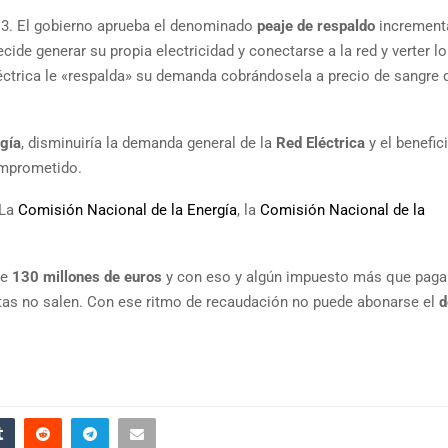
3. El gobierno aprueba el denominado
peaje de respaldo
increment
cide generar su propia electricidad y conectarse a la red y verter lo
éctrica le «respalda» su demanda cobrándosela a precio de sangre 
rgía
, disminuiría la demanda general de la
Red Eléctrica
y el benefic
omprometido.
 La
Comisión Nacional de la Energía
, la
Comisión Nacional de la
de
130 millones de euros
y con eso y algún impuesto más que pag
tas no salen. Con ese ritmo de recaudación no puede abonarse el
d