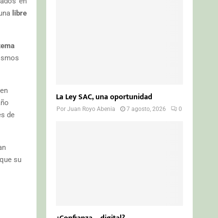
cados en
o
r
R
 una
libre
:
C
tema
H
nismos
 en
La Ley SAC, una oportunidad
año
Por
Juan Royo Abenia
7 agosto, 2026
0
es de
an
 que su
s