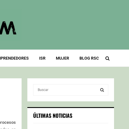
PRENDEDORES
ISR
MUJER
BLOG RSC
S
e
a
S
r
c
E
ÚLTIMAS NOTICIAS
h
procesos
f
A