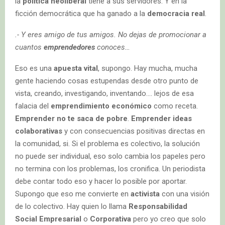
la
política neoliberal
tiene a sus servidores. Y en la
ficción democrática que ha ganado a la
democracia real
.
.- Y eres amigo de tus amigos. No dejas de promocionar a
cuantos
emprendedores
conoces…
Eso es una
apuesta vital
, supongo. Hay mucha, mucha
gente haciendo cosas estupendas desde otro punto de
vista, creando, investigando, inventando…. lejos de esa
falacia del
emprendimiento económico
como receta.
Emprender no te saca de pobre
.
Emprender ideas
colaborativas
y con consecuencias positivas directas en
la comunidad, si. Si el problema es colectivo, la solución
no puede ser individual, eso solo cambia los papeles pero
no termina con los problemas, los cronifica. Un periodista
debe contar todo eso y hacer lo posible por aportar.
Supongo que eso me convierte en
activista
con una visión
de lo colectivo. Hay quien lo llama
Responsabilidad
Social Empresarial
o
Corporativa
pero yo creo que solo