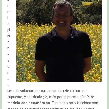
n
m
i
o
pi
ni
ó
n
e
s
u
n
a
s
unto de
valores
, por supuesto, de
principios
, por
supuesto, y de
ideología
, más por supuesto aún. Y de
modelo socioeconómico
. El nuestro solo funciona con
grados de
corrupción
generalizada en mayor o menor