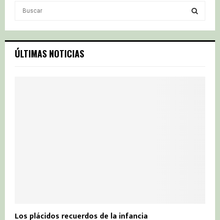
S
e
a
S
r
c
E
ÚLTIMAS NOTICIAS
h
f
A
o
r
R
:
C
H
Los plácidos recuerdos de la infancia