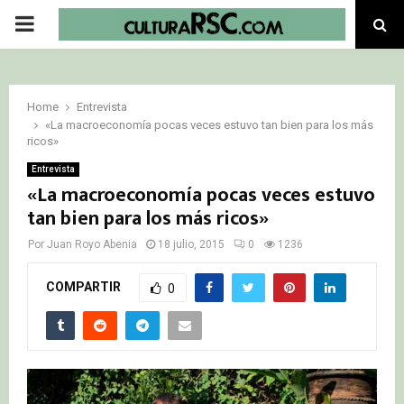
PRIMARY
MENU
Home
Entrevista
«La macroeconomía pocas veces estuvo tan bien para los más
ricos»
Entrevista
«La macroeconomía pocas veces estuvo
tan bien para los más ricos»
Por
Juan Royo Abenia
18 julio, 2015
0
1236
COMPARTIR
0