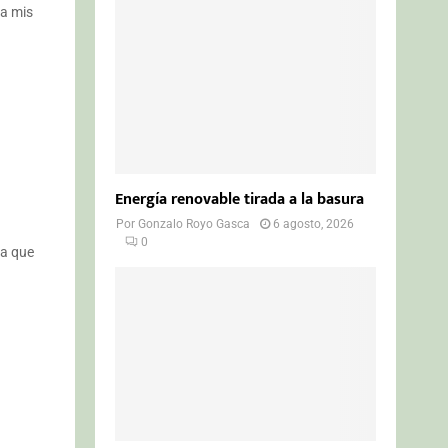
o
 a mis
r
R
:
C
H
Energía renovable tirada a la basura
Por
Gonzalo Royo Gasca
6 agosto, 2026
0
na que