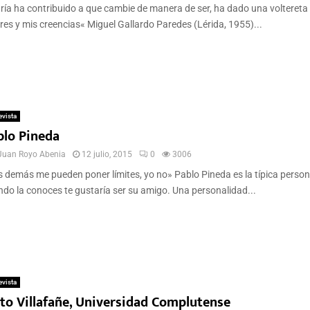
ía ha contribuido a que cambie de manera de ser, ha dado una voltereta
res y mis creencias« Miguel Gallardo Paredes (Lérida, 1955)...
evista
blo Pineda
Juan Royo Abenia
12 julio, 2015
0
3006
 demás me pueden poner límites, yo no» Pablo Pineda es la típica perso
do la conoces te gustaría ser su amigo. Una personalidad...
evista
sto Villafañe, Universidad Complutense