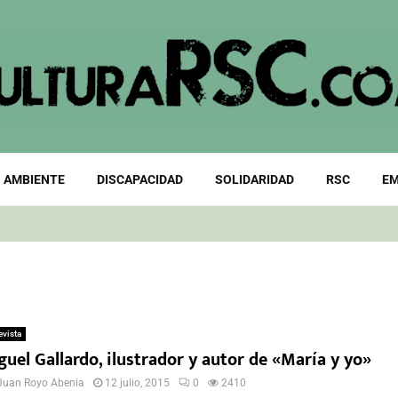
 AMBIENTE
DISCAPACIDAD
SOLIDARIDAD
RSC
EM
evista
uel Gallardo, ilustrador y autor de «María y yo»
Juan Royo Abenia
12 julio, 2015
0
2410