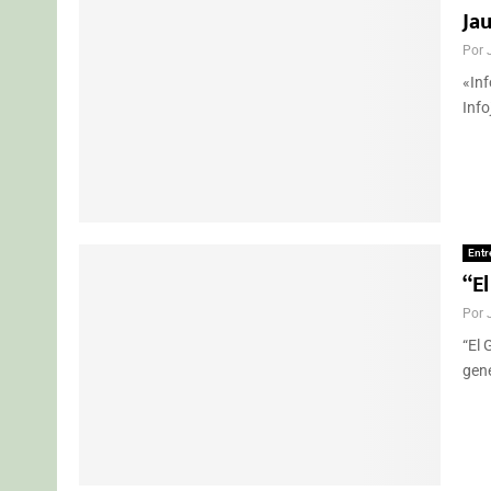
Ja
Por
«Inf
Info
Entr
“E
Por
“El 
gene