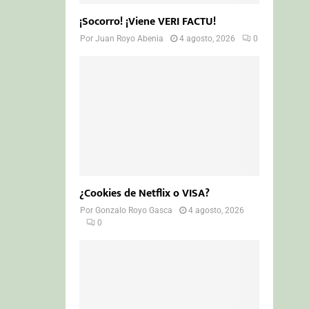
¡Socorro! ¡Viene VERI FACTU!
Por
Juan Royo Abenia
4 agosto, 2026
0
¿Cookies de Netflix o VISA?
Por
Gonzalo Royo Gasca
4 agosto, 2026
0