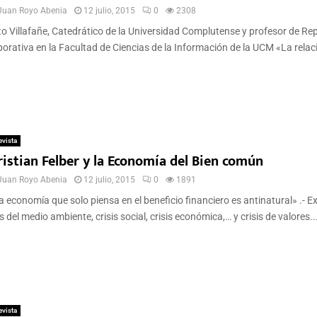
Juan Royo Abenia
12 julio, 2015
0
2308
o Villafañe, Catedrático de la Universidad Complutense y profesor de Re
orativa en la Facultad de Ciencias de la Información de la UCM «La relaci
evista
ristian Felber y la Economía del Bien común
Juan Royo Abenia
12 julio, 2015
0
1891
 economía que solo piensa en el beneficio financiero es antinatural» .- E
is del medio ambiente, crisis social, crisis económica,… y crisis de valores..
evista