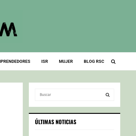
PRENDEDORES
ISR
MUJER
BLOG RSC
S
e
a
S
r
c
E
ÚLTIMAS NOTICIAS
h
f
A