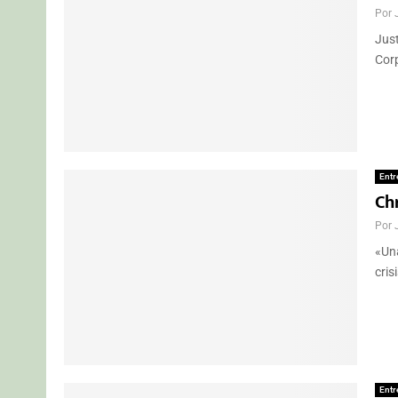
Por
Just
Corp
Entr
Ch
Por
«Una
cris
Entr