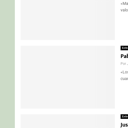
«Mar
valo
Entr
Pa
Por
«Los
cuan
Entr
Ju