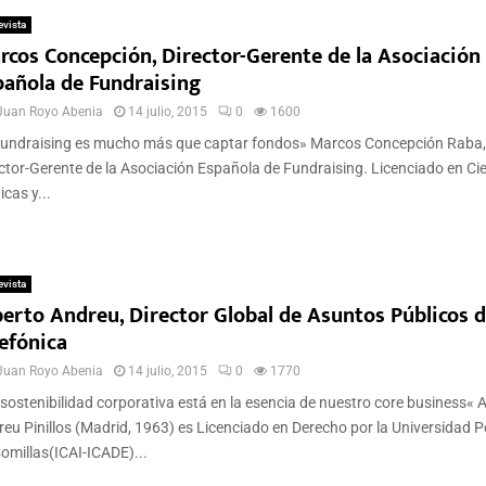
evista
rcos Concepción, Director-Gerente de la Asociación
pañola de Fundraising
Juan Royo Abenia
14 julio, 2015
0
1600
fundraising es mucho más que captar fondos» Marcos Concepción Raba, 
ctor-Gerente de la Asociación Española de Fundraising. Licenciado en Ci
icas y...
evista
berto Andreu, Director Global de Asuntos Públicos 
lefónica
Juan Royo Abenia
14 julio, 2015
0
1770
sostenibilidad corporativa está en la esencia de nuestro core business« A
eu Pinillos (Madrid, 1963) es Licenciado en Derecho por la Universidad Po
omillas(ICAI-ICADE)...