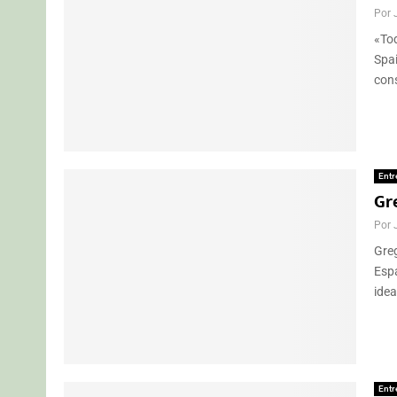
Por
«Tod
Spai
cons
Entr
Gr
Por
Greg
Esp
idea
Entr