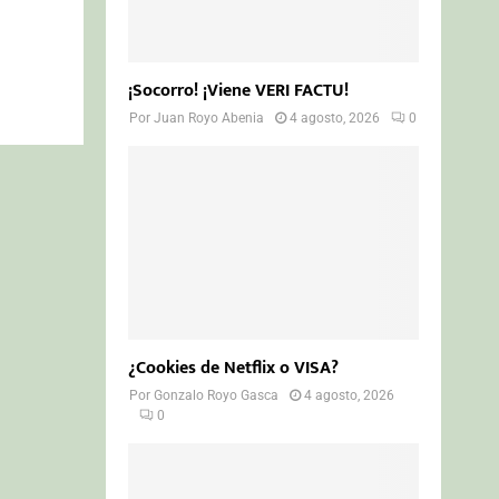
¡Socorro! ¡Viene VERI FACTU!
Por
Juan Royo Abenia
4 agosto, 2026
0
¿Cookies de Netflix o VISA?
Por
Gonzalo Royo Gasca
4 agosto, 2026
0