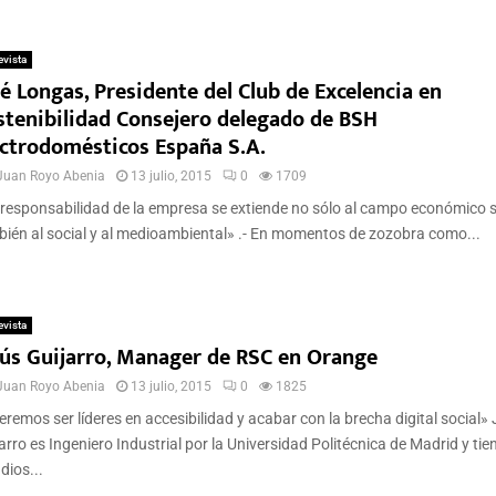
evista
é Longas, Presidente del Club de Excelencia en
stenibilidad Consejero delegado de BSH
ectrodomésticos España S.A.
Juan Royo Abenia
13 julio, 2015
0
1709
responsabilidad de la empresa se extiende no sólo al campo económico 
ién al social y al medioambiental» .- En momentos de zozobra como...
evista
sús Guijarro, Manager de RSC en Orange
Juan Royo Abenia
13 julio, 2015
0
1825
remos ser líderes en accesibilidad y acabar con la brecha digital social»
arro es Ingeniero Industrial por la Universidad Politécnica de Madrid y tie
dios...