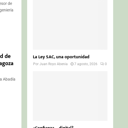
o
esor de
r
R
geniería
:
C
H
ad de
La Ley SAC, una oportunidad
ragoza
Por
Juan Royo Abenia
7 agosto, 2026
0
va Abadía