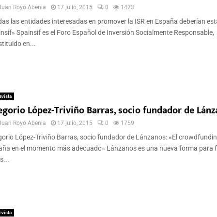
Juan Royo Abenia
17 julio, 2015
0
1423
as las entidades interesadas en promover la ISR en España deberían est
nsif» Spainsif es el Foro Español de Inversión Socialmente Responsable,
tituido en...
evista
egorio López-Triviño Barras, socio fundador de Lán
Juan Royo Abenia
17 julio, 2015
0
1759
orio López-Triviño Barras, socio fundador de Lánzanos: «El crowdfundin
aña en el momento más adecuado» Lánzanos es una nueva forma para f
s...
evista