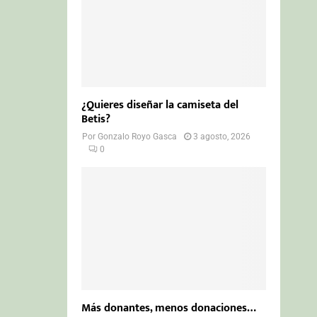
¿Quieres diseñar la camiseta del
Betis?
Por
Gonzalo Royo Gasca
3 agosto, 2026
0
Más donantes, menos donaciones…