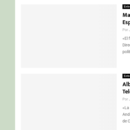
Entr
Ma
Es
Por
«El 
Dire
polít
Entr
Al
Te
Por
«La 
Andr
de C