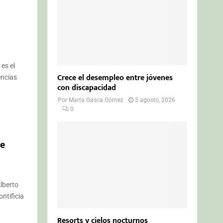
es el
Crece el desempleo entre jóvenes
encias
con discapacidad
Por
Marta Gasca Gómez
5 agosto, 2026
0
de
lberto
ntificia
Resorts y cielos nocturnos