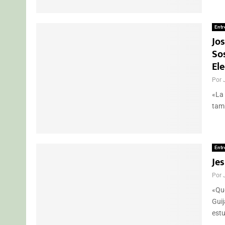
Entr
Jos
So
El
Por
«La 
tamb
Entr
Je
Por
«Que
Guij
estu