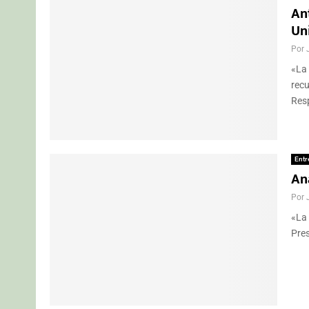
An
Un
Por
«La 
rec
Resp
Entr
Ana
Por
«La 
Pres