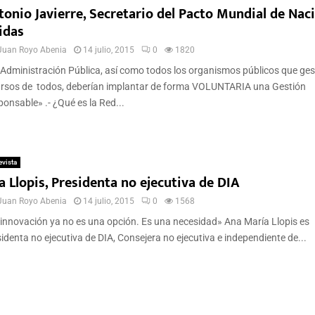
tonio Javierre, Secretario del Pacto Mundial de Nac
idas
Juan Royo Abenia
14 julio, 2015
0
1820
Administración Pública, así como todos los organismos públicos que ge
ursos de todos, deberían implantar de forma VOLUNTARIA una Gestión
onsable» .- ¿Qué es la Red...
evista
 Llopis, Presidenta no ejecutiva de DIA
Juan Royo Abenia
14 julio, 2015
0
1568
innovación ya no es una opción. Es una necesidad» Ana María Llopis es
identa no ejecutiva de DIA, Consejera no ejecutiva e independiente de...