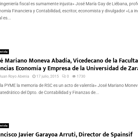
ingeniería fiscal es sumamente injusta» José María Gay de Liébana, prof
omía Financiera y Contabilidad, escritor, economista y divulgador «La in
l es...
evista
sé Mariano Moneva Abadía, Vicedecano de la Facult
encias Economía y Empresa de la Universidad de Za
Juan Royo Abenia
17 julio, 2015
0
1730
 la PYME la memoria de RSC es un acto de valentía» José Mariano Mone
atedrático del Dpto. de Contabilidad y Finanzas de...
evista
ncisco Javier Garayoa Arruti, Director de Spainsif