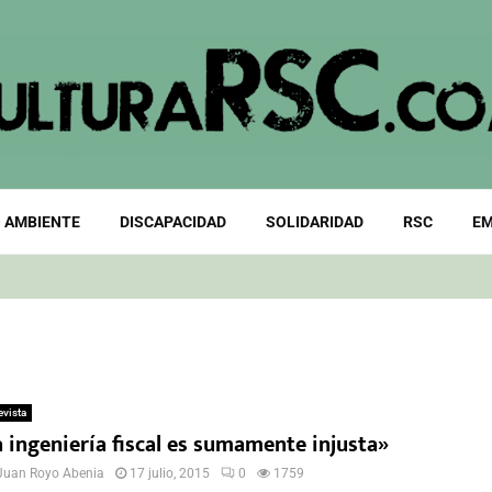
 AMBIENTE
DISCAPACIDAD
SOLIDARIDAD
RSC
EM
evista
a ingeniería fiscal es sumamente injusta»
Juan Royo Abenia
17 julio, 2015
0
1759