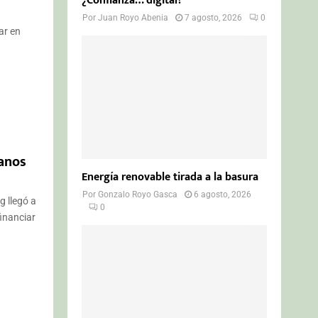
¿Confianza… digital?
Por
Juan Royo Abenia
7 agosto, 2026
0
ar en
zanos
Energía renovable tirada a la basura
Por
Gonzalo Royo Gasca
6 agosto, 2026
g llegó a
0
inanciar