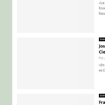
«La 
Econ
fisca
Entr
Jo
Ci
Por
«En
es C
Entr
Fra