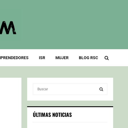
PRENDEDORES
ISR
MUJER
BLOG RSC
S
e
a
S
r
c
E
ÚLTIMAS NOTICIAS
h
f
A