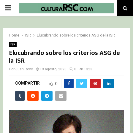
PRIMARY
MENU
Home
ISR
Elucubrando sobre los criterios ASG de la ISR
ISR
Elucubrando sobre los criterios ASG de
la ISR
Por
Juan Royo
19 agosto, 2020
0
1323
COMPARTIR
0