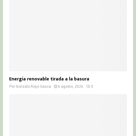
r
R
:
C
H
Energía renovable tirada a la basura
Por
Gonzalo Royo Gasca
6 agosto, 2026
0