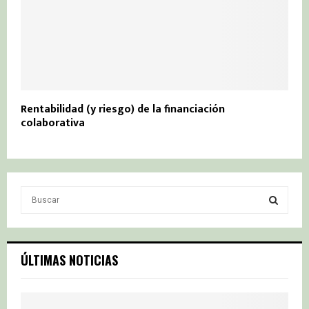
Rentabilidad (y riesgo) de la financiación
colaborativa
S
e
a
S
r
c
E
ÚLTIMAS NOTICIAS
h
f
A
o