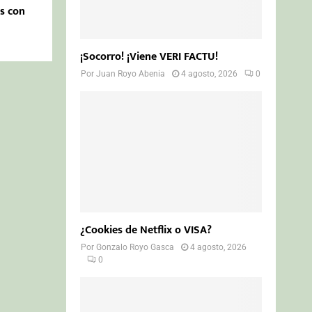
es con
¡Socorro! ¡Viene VERI FACTU!
Por
Juan Royo Abenia
4 agosto, 2026
0
¿Cookies de Netflix o VISA?
Por
Gonzalo Royo Gasca
4 agosto, 2026
0