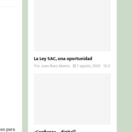
o
r
R
:
C
H
La Ley SAC, una oportunidad
Por
Juan Royo Abenia
7 agosto, 2026
0
leo para