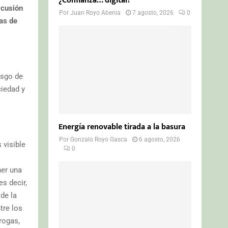
¿Confianza… digital?
rcusión
Por
Juan Royo Abenia
7 agosto, 2026
0
as de
esgo de
ciedad y
Energía renovable tirada a la basura
Por
Gonzalo Royo Gasca
6 agosto, 2026
 visible
0
ner una
s decir,
de la
tre los
rogas,