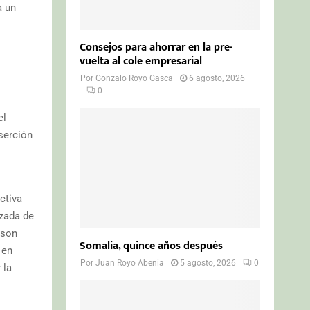
a un
Consejos para ahorrar en la pre-
vuelta al cole empresarial
Por
Gonzalo Royo Gasca
6 agosto, 2026
0
el
serción
ctiva
izada de
 son
Somalia, quince años después
 en
Por
Juan Royo Abenia
5 agosto, 2026
0
 la