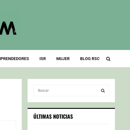
PRENDEDORES
ISR
MUJER
BLOG RSC
S
e
a
S
r
c
E
ÚLTIMAS NOTICIAS
h
f
A