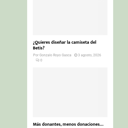
¿Quieres diseñar la camiseta del
Betis?
Por
Gonzalo Royo Gasca
3 agosto, 2026
0
Más donantes, menos donaciones…