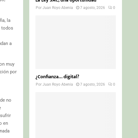
La Ley SAC, una oportunidad
Por
Juan Royo Abenia
7 agosto, 2026
0
a, la
n todos
udan a
son muy
ción por
¿Confianza… digital?
Por
Juan Royo Abenia
7 agosto, 2026
0
 de no
e
sufrir
o en
 nada