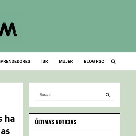
PRENDEDORES
ISR
MUJER
BLOG RSC
S
e
a
S
r
s ha
c
E
ÚLTIMAS NOTICIAS
h
das
f
A