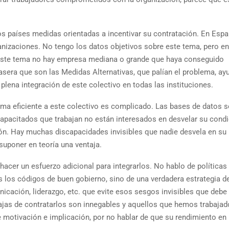
s países medidas orientadas a incentivar su contratación. En Españ
anizaciones. No tengo los datos objetivos sobre este tema, pero e
este tema no hay empresa mediana o grande que haya conseguido
trasera que son las Medidas Alternativas, que palían el problema, ay
a plena integración de este colectivo en todas las instituciones.
orma eficiente a este colectivo es complicado. Las bases de datos 
capacitados que trabajan no están interesados en desvelar su condi
ón. Hay muchas discapacidades invisibles que nadie desvela en su
 suponer en teoría una ventaja.
hacer un esfuerzo adicional para integrarlos. No hablo de políticas
s los códigos de buen gobierno, sino de una verdadera estrategia d
cación, liderazgo, etc. que evite esos sesgos invisibles que debe 
ajas de contratarlos son innegables y aquellos que hemos trabajad
 motivación e implicación, por no hablar de que su rendimiento en