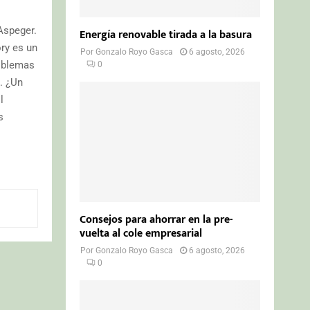
Aspeger.
Energía renovable tirada a la basura
ry es un
Por
Gonzalo Royo Gasca
6 agosto, 2026
roblemas
0
. ¿Un
l
s
Consejos para ahorrar en la pre-
vuelta al cole empresarial
Por
Gonzalo Royo Gasca
6 agosto, 2026
0