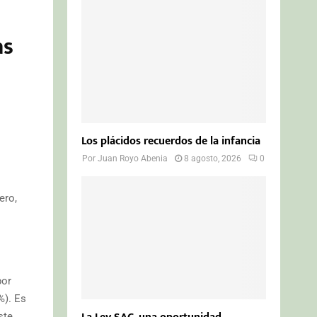
o
n
r
R
:
as
C
H
Los plácidos recuerdos de la infancia
Por
Juan Royo Abenia
8 agosto, 2026
0
ero,
por
%). Es
ste