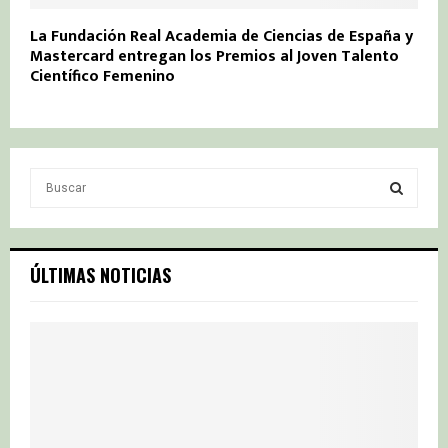
La Fundación Real Academia de Ciencias de España y
Mastercard entregan los Premios al Joven Talento
Científico Femenino
S
e
a
S
r
c
E
ÚLTIMAS NOTICIAS
h
f
A
o
r
R
:
C
H