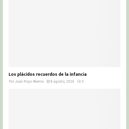
R
:
C
H
Los plácidos recuerdos de la infancia
Por
Juan Royo Abenia
8 agosto, 2026
0