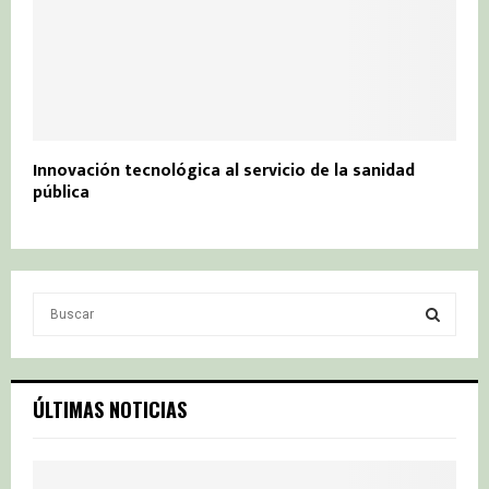
Innovación tecnológica al servicio de la sanidad
pública
S
e
a
S
r
c
E
ÚLTIMAS NOTICIAS
h
f
A
o
r