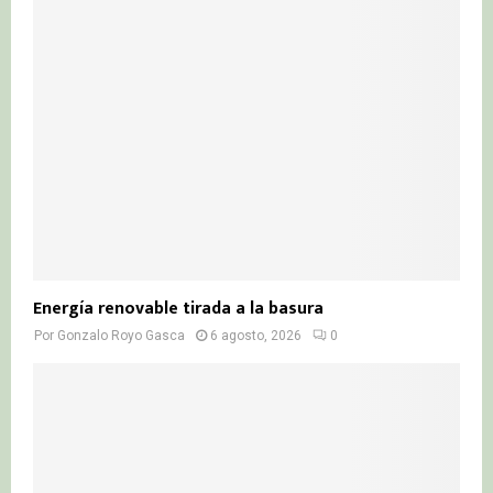
Energía renovable tirada a la basura
Por
Gonzalo Royo Gasca
6 agosto, 2026
0