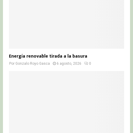
Energía renovable tirada a la basura
Por
Gonzalo Royo Gasca
6 agosto, 2026
0