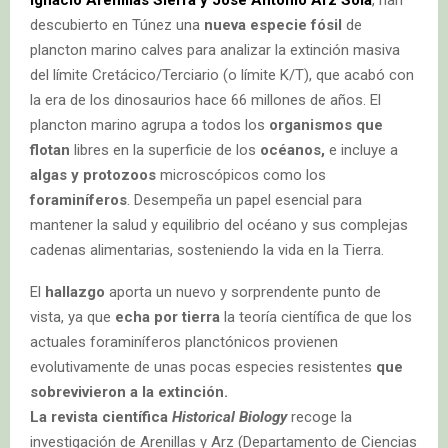
Ignacio Arenillas Sierra y José Antonio Arz Sola
, han
descubierto en Túnez una
nueva especie fósil
de
plancton marino calves para analizar la extinción masiva
del límite Cretácico/Terciario (o límite K/T), que acabó con
la era de los dinosaurios hace 66 millones de años. El
plancton marino agrupa a todos los
organismos que
flotan
libres en la superficie de los
océanos,
e incluye a
algas y protozoos
microscópicos como los
foraminíferos
. Desempeña un papel esencial para
mantener la salud y equilibrio del océano y sus complejas
cadenas alimentarias, sosteniendo la vida en la Tierra.
El
hallazgo
aporta un nuevo y sorprendente punto de
vista, ya que
echa por tierra
la teoría científica de que los
actuales foraminíferos planctónicos provienen
evolutivamente de unas pocas especies resistentes
que
sobrevivieron a la extinción.
La revista científica
Historical Biology
recoge la
investigación de Arenillas y Arz (Departamento de Ciencias