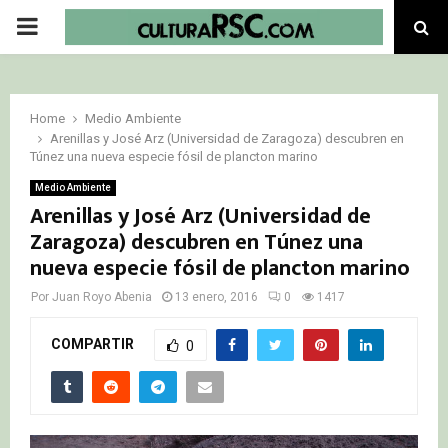
PRIMARY
MENU
Home
Medio Ambiente
Arenillas y José Arz (Universidad de Zaragoza) descubren en
Túnez una nueva especie fósil de plancton marino
Medio Ambiente
Arenillas y José Arz (Universidad de
Zaragoza) descubren en Túnez una
nueva especie fósil de plancton marino
Por
Juan Royo Abenia
13 enero, 2016
0
1417
COMPARTIR
0