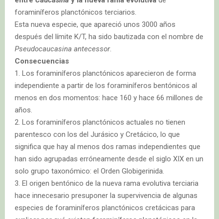
entre
Caucasina
y la nueva rama evolutiva
de
foraminíferos planctónicos terciarios.
Esta nueva especie, que apareció unos 3000 años
después del límite K/T, ha sido bautizada con el nombre de
Pseudocaucasina antecessor
.
Consecuencias
1. Los foraminíferos planctónicos aparecieron de forma
independiente a partir de los foraminíferos bentónicos al
menos en dos momentos: hace 160 y hace 66 millones de
años.
2. Los foraminíferos planctónicos actuales no tienen
parentesco con los del Jurásico y Cretácico, lo que
significa que hay al menos dos ramas independientes que
han sido agrupadas erróneamente desde el siglo XIX en un
solo grupo taxonómico: el Orden Globigerinida.
3. El origen bentónico de la nueva rama evolutiva terciaria
hace innecesario presuponer la supervivencia de algunas
especies de foraminíferos planctónicos cretácicas para