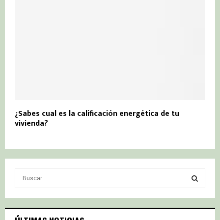
¿Sabes cual es la calificación energética de tu
vivienda?
S
e
a
S
r
c
E