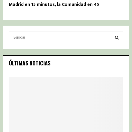
Madrid en 15 minutos, la Comunidad en 45
S
e
a
S
r
c
E
ÚLTIMAS NOTICIAS
h
f
A
o
r
R
:
C
H