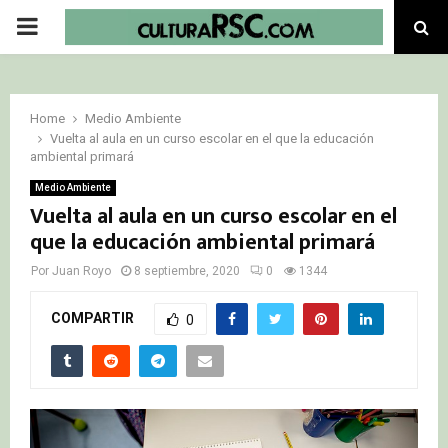
PRIMARY
MENU
Home
Medio Ambiente
Vuelta al aula en un curso escolar en el que la educación
ambiental primará
Medio Ambiente
Vuelta al aula en un curso escolar en el
que la educación ambiental primará
Por
Juan Royo
8 septiembre, 2020
0
1344
COMPARTIR
0