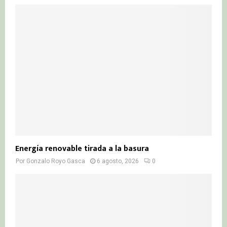
Energía renovable tirada a la basura
Por
Gonzalo Royo Gasca
6 agosto, 2026
0