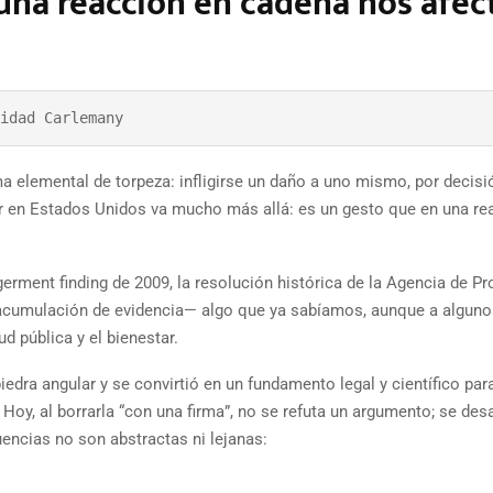
 una reacción en cadena nos afec
idad Carlemany
ma elemental de torpeza: infligirse un daño a uno mismo, por decisi
er en Estados Unidos va mucho más allá: es un gesto que en una re
rment finding de 2009, la resolución histórica de la Agencia de Pr
 acumulación de evidencia— algo que ya sabíamos, aunque a alguno
d pública y el bienestar.
dra angular y se convirtió en un fundamento legal y científico para
 Hoy, al borrarla “con una firma”, no se refuta un argumento; se desa
encias no son abstractas ni lejanas: