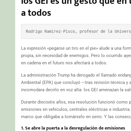
los GEI es un gesto que en
a todos
Rodrigo Ramirez-Pisco, profesor de la Univers
La expresión «pegarse un tiro en el pie» alude a una for
propia, sin necesidad de enemigos. Pero lo ocurrido ay
en cadena en el futuro nos afectará a todos.
La administración Trump ha derogado el llamado endange
Ambiental (EPA) que concluyó —tras revisión técnica y
incomodara decirlo en voz alta: los GEI amenazan la salu
Durante dieciséis años, esa resolución funcionó como pie
emisiones en vehículos, centrales eléctricas e industria.
marco que obligaba a tomárselo en serio. Y las consecu
1. Se abre la puerta a la desregulación de emisiones