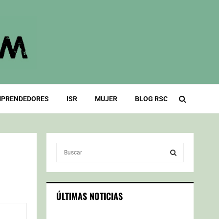
PRENDEDORES
ISR
MUJER
BLOG RSC
S
e
a
S
r
c
E
ÚLTIMAS NOTICIAS
h
f
A