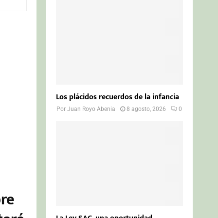
o
r
R
:
C
H
Los plácidos recuerdos de la infancia
Por
Juan Royo Abenia
8 agosto, 2026
0
bre