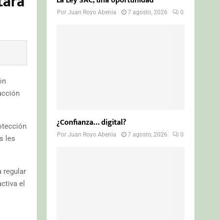
tará
La Ley SAC, una oportunidad
Por
Juan Royo Abenia
7 agosto, 2026
0
ón
acción
¿Confianza… digital?
otección
Por
Juan Royo Abenia
7 agosto, 2026
0
s les
 regular
ctiva el