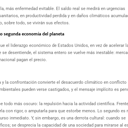
la, más enfermedad evitable. El saldo real se medirá en urgencias
 sanitarios, en productividad perdida y en daños climáticos acumula
o, sobre todo, se vivirán sus efectos.
r o segunda economía del planeta
ue el liderazgo económico de Estados Unidos, en vez de acelerar l
de se desentiende, el sistema entero se vuelve más inestable: merca
nacional pagan el precio.
 y la confrontación convierte el desacuerdo climático en conflicto
entales pueden verse castigados, y el mensaje implícito es perv
 todo más oscuro: la repulsión hacia la actividad científica. Frente
tirla con rigor, o amputarla para que estorbe menos. Lo segundo es
curso inmediato. Y, sin embargo, es una derrota cultural: cuando se
íficos; se desprecia la capacidad de una sociedad para mirarse al e