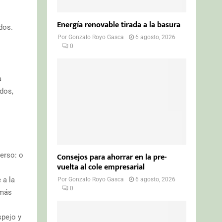
Energía renovable tirada a la basura
dos.
Por
Gonzalo Royo Gasca
6 agosto, 2026
0
a
dos,
erso: o
Consejos para ahorrar en la pre-
vuelta al cole empresarial
 a la
Por
Gonzalo Royo Gasca
6 agosto, 2026
0
 más
spejo y