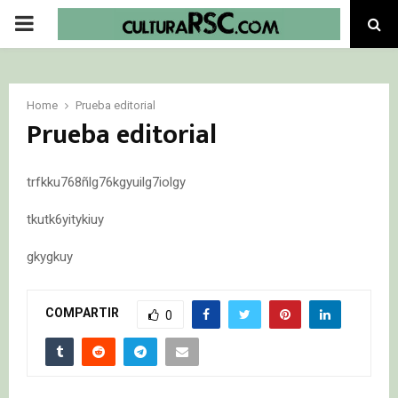
PRIMARY
MENU
Home
Prueba editorial
Prueba editorial
trfkku768ñlg76kgyuilg7iolgy
tkutk6yitykiuy
gkygkuy
COMPARTIR
0