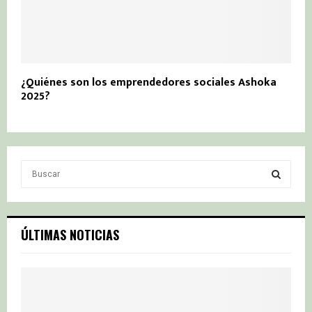
¿Quiénes son los emprendedores sociales Ashoka
2025?
S
e
a
S
r
c
E
ÚLTIMAS NOTICIAS
h
f
A
o
r
R
: