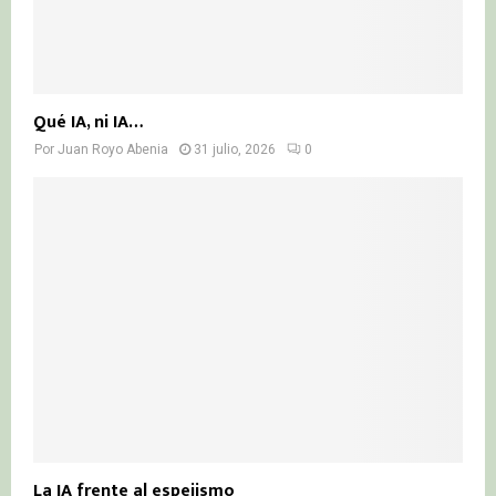
Qué IA, ni IA…
Por
Juan Royo Abenia
31 julio, 2026
0
La IA frente al espejismo